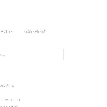
ACTIEF
RESERVEREN
des Amis
en terrassen
g en actief